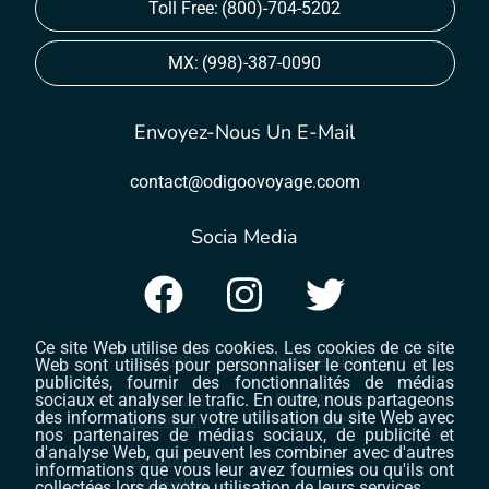
Toll Free:
(800)-704-5202
MX:
(998)-387-0090
Envoyez-Nous Un E-Mail
contact@odigoovoyage.coom
Socia Media
Ce site Web utilise des cookies. Les cookies de ce site
Sitemap
Nous Sommes
Web sont utilisés pour personnaliser le contenu et les
publicités, fournir des fonctionnalités de médias
sociaux et analyser le trafic. En outre, nous partageons
Information
Protection Des
des informations sur votre utilisation du site Web avec
Juridiques
Données
nos partenaires de médias sociaux, de publicité et
d'analyse Web, qui peuvent les combiner avec d'autres
Conditions
informations que vous leur avez fournies ou qu'ils ont
Cookies
D'utilisation
collectées lors de votre utilisation de leurs services.