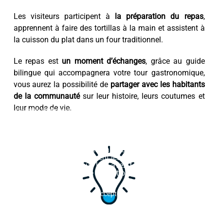
Les visiteurs participent à
la préparation du repas
,
apprennent à faire des tortillas à la main et assistent à
la cuisson du plat dans un four traditionnel.
Le repas est
un moment d’échanges
, grâce au guide
bilingue qui accompagnera votre tour gastronomique,
vous aurez la possibilité de
partager avec les habitants
de la communauté
sur leur histoire, leurs coutumes et
leur mode de vie.
Ce site Web utilise des cookies. Les cookies de ce site
Web sont utilisés pour personnaliser le contenu et les
publicités, fournir des fonctionnalités de médias
sociaux et analyser le trafic. En outre, nous partageons
des informations sur votre utilisation du site Web avec
nos partenaires de médias sociaux, de publicité et
d'analyse Web, qui peuvent les combiner avec d'autres
informations que vous leur avez fournies ou qu'ils ont
collectées lors de votre utilisation de leurs services.
Accepter