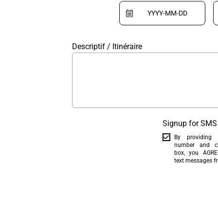
Descriptif / Itinéraire
Signup for SMS 
By providing
number and ch
box, you AGREE
text messages f