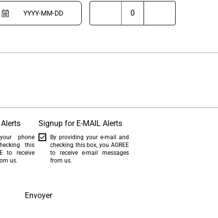
Alerts
Signup for E-MAIL Alerts
 your phone
By providing your e-mail and
ecking this
checking this box, you AGREE
 to receive
to receive e-mail messages
rom us.
from us.
Envoyer