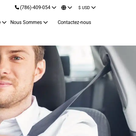
(786)-409-054
$
USD
e
Nous Sommes
Contactez-nous