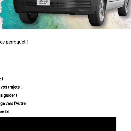
 ce perroquet !
 !
vos trajets !
s guider !
e vers l’Autre !
e ici !