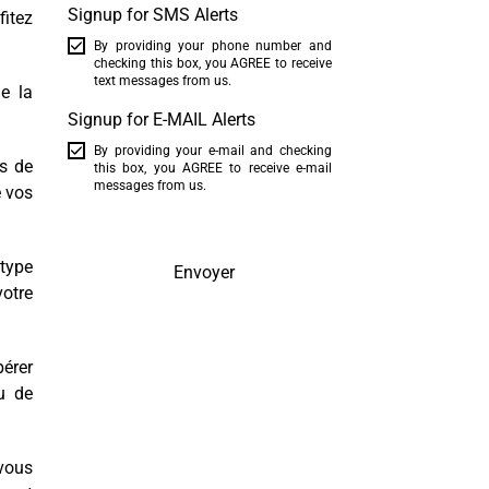
Signup for SMS Alerts
fitez
By providing your phone number and
checking this box, you AGREE to receive
text messages from us.
e la
.
Signup for E-MAIL Alerts
By providing your e-mail and checking
es de
this box, you AGREE to receive e-mail
messages from us.
e vos
 type
Envoyer
votre
pérer
eu de
vous