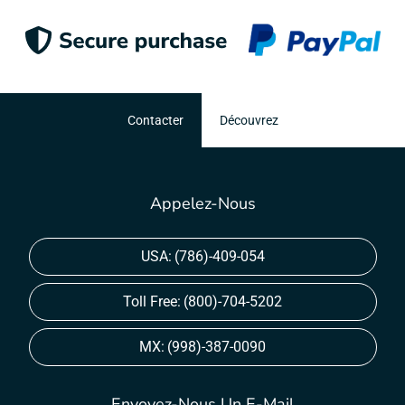
Contacter
Découvrez
Appelez-Nous
USA:
(786)-409-054
Toll Free:
(800)-704-5202
MX:
(998)-387-0090
Envoyez-Nous Un E-Mail