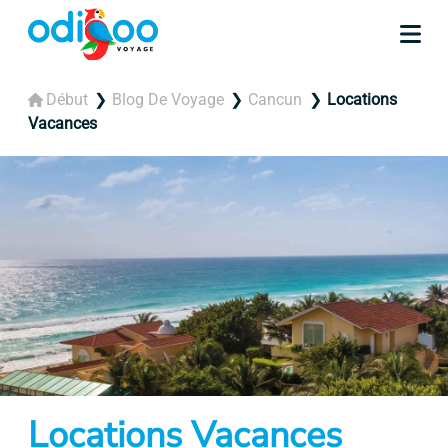
Début
Blog De Voyage
Cancun
Locations
Vacances
Locations Vacances