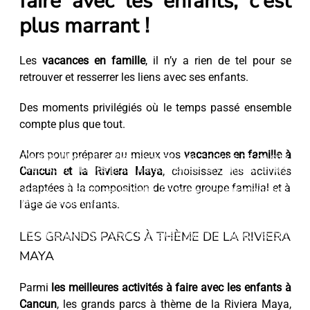
faire avec les enfants, c’est
plus marrant !
Les
vacances en famille
, il n’y a rien de tel pour se
retrouver et resserrer les liens avec ses enfants.
Des moments privilégiés où le temps passé ensemble
compte plus que tout.
Alors pour préparer au mieux vos
vacances en famille à
Ce site Web utilise des cookies. Les cookies de ce site
Web sont utilisés pour personnaliser le contenu et les
Cancun et la Riviera Maya
, choisissez les activités
publicités, fournir des fonctionnalités de médias
adaptées à la composition de votre groupe familial et à
sociaux et analyser le trafic. En outre, nous partageons
des informations sur votre utilisation du site Web avec
l’âge de vos enfants.
nos partenaires de médias sociaux, de publicité et
d'analyse Web, qui peuvent les combiner avec d'autres
LES GRANDS PARCS À THÈME DE LA RIVIERA
informations que vous leur avez fournies ou qu'ils ont
collectées lors de votre utilisation de leurs services.
MAYA
Accepter
Parmi
les meilleures activités à faire avec les enfants à
Cancun
, les grands parcs à thème de la Riviera Maya,