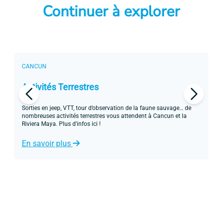
Continuer à explorer
CANCUN
C
Activités Terrestres
A
Sorties en jeep, VTT, tour d’observation de la faune sauvage… de
Me
nombreuses activités terrestres vous attendent à Cancun et la
d’
Riviera Maya. Plus d'infos ici !
aq
En savoir plus
E