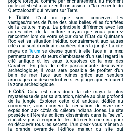
propre lorsque, comme par enchantement, au moment
où le soleil est à son zénith on assiste à “la descente du
Quetzalcoatl" qui revient sur Terre.
Tulum.
C’est ici que sont conservés les
vestiges/ruines de l'une des plus belles villes fortifiées
de la culture maya. La principale différence avec les
autres cités de la culture mayas que vous pourrez
rencontrer lors de votre séjour dans l’Etat du Quintana
Roo est sa situation inédite, contrairement aux autres
cités qui sont d’ordinaire cachées dans la jungle. La cité
maya de
se dresse quant à elle face à la mer,
Tulum
permettant aux visiteurs d’embrasser d’un seul regard la
cité antique et les eaux turquoises de la mer des
Caraïbes. En plus de cette passionnante découverte
archéologique, il vous sera possible de profiter d’un
bain de mer face aux ruines grâce aux sentiers
aménagés qui descendent vers les plages qui entourent
la zone archéologique.
Cobá.
Coba est sans doute la cité maya la plus
mystérieuse de par sa situation, nichée au plus profond
de la jungle. Explorer cette cité antique, dédiée au
commerce, vous donnera la sensation de vivre une
expédition aux côtés du célèbre Indiana Jones. Le site
possède différents édifices disséminés dans la “selva”,
n'hésitez pas à emprunter les différents chemins pour
en découvrir tous les secrets. L’un d’eux vous mènera à
la grande pyramide, l’édifice majeur du site qui