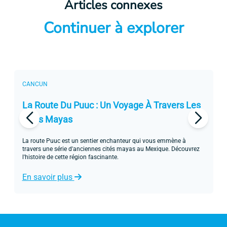
Articles connexes
Continuer à explorer
CANCUN
C
La Route Du Puuc : Un Voyage À Travers Les
L
Cités Mayas
Vi
ph
La route Puuc est un sentier enchanteur qui vous emmène à
au
travers une série d'anciennes cités mayas au Mexique. Découvrez
l'histoire de cette région fascinante.
E
En savoir plus