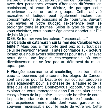
encore une bonne occasion de créer de nouveaux liens
avec des personnes venues d’horizons différents en
choisissant, si vous le désirez, de partager cette
expérience avec un autre groupe. Cette activité
récréative et ludique peut également inclure des
consommations de boissons et de nourriture. Suivant
vos envies et votre budget, l’expérience peut se
prolonger toute la journée. Selon le type de tour que
vous choisirez, vous pourrez également aborder sur l’île
de Isla Mujeres.
IDÉE:
Se tourner vers les acteurs “responsables”
Une balade en catamaran sur la mer des Caraïbes vous
tente ?
Mais pas à n’importe quel prix et surtout pas
celui de l’environnement ! Faites confiance aux acteurs
locaux que nous avons sélectionnés pour travailler avec
nous dans une logique éco-responsable où votre
divertissement ne se fera pas au détriment du milieu
aquatique.
Plongée sous-marine et snorkeling.
Les tranquilles
eaux caribéennes qui entourent les plages de Cancun
sont célèbres pour la beauté de leur couleur turquoise
mais également pour la richesse de la faune et de la
flore qu’elles abritent. Donnez-vous l’opportunité de les
explorer en vous immergeant dans l’un des plus riches
écosystèmes de la planète, la seconde barrière de corail
la plus importante du monde après le récif australien.
Une expérience mémorable dont vous garderez un
souvenir impérissable pour le reste de votre vie. Cette