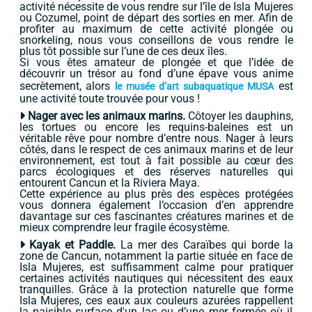
activité nécessite de vous rendre sur l’île de Isla Mujeres
ou Cozumel, point de départ des sorties en mer. Afin de
profiter au maximum de cette activité plongée ou
snorkeling, nous vous conseillons de vous rendre le
plus tôt possible sur l’une de ces deux îles.
Si vous êtes amateur de plongée et que l’idée de
découvrir un trésor au fond d’une épave vous anime
secrètement, alors
est
le musée d’art subaquatique MUSA
une activité toute trouvée pour vous !
Nager avec les animaux marins.
Côtoyer les dauphins,
les tortues ou encore les requins-baleines est un
véritable rêve pour nombre d’entre nous. Nager à leurs
côtés, dans le respect de ces animaux marins et de leur
environnement, est tout à fait possible au cœur des
parcs écologiques et des réserves naturelles qui
entourent Cancun et la Riviera Maya.
Cette expérience au plus près des espèces protégées
vous donnera également l’occasion d’en apprendre
davantage sur ces fascinantes créatures marines et de
mieux comprendre leur fragile écosystème.
Kayak et Paddle.
La mer des Caraïbes qui borde la
zone de Cancun, notamment la partie située en face de
Isla Mujeres, est suffisamment calme pour pratiquer
certaines activités nautiques qui nécessitent des eaux
tranquilles. Grâce à la protection naturelle que forme
Isla Mujeres, ces eaux aux couleurs azurées rappellent
la paisible surface d'un lac ou d’une mer fermée où il