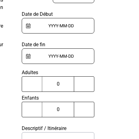
un
Date de Début
re
ur
Date de fin
Adultes
Enfants
Descriptif / Itinéraire