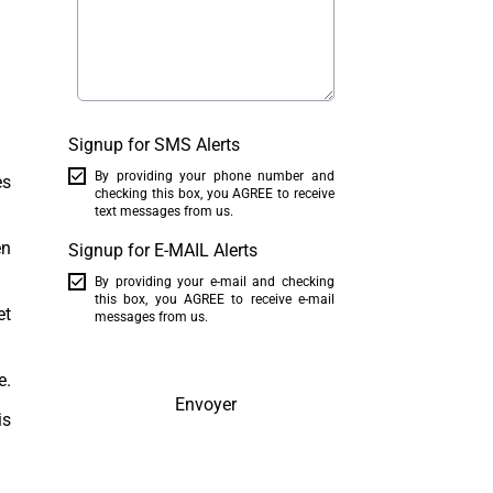
Signup for SMS Alerts
By providing your phone number and
es
checking this box, you AGREE to receive
text messages from us.
en
Signup for E-MAIL Alerts
By providing your e-mail and checking
this box, you AGREE to receive e-mail
et
messages from us.
e.
Envoyer
is