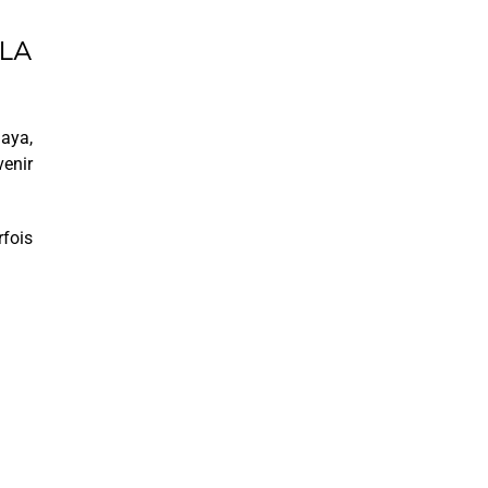
 LA
aya,
venir
rfois