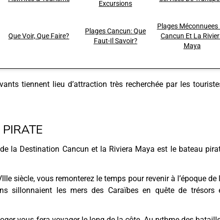
Excursions
Plages Méconnuees
Plages Cancun: Que
Que Voir, Que Faire?
Cancun Et La Rivie
Faut-Il Savoir?
Maya
vants tiennent lieu d’attraction très recherchée par les tourist
 PIRATE
 de la Destination Cancun et la Riviera Maya est le bateau pira
IIIe siècle, vous remonterez le temps pour revenir à l’époque de 
ans sillonnaient les mers des Caraïbes en quête de trésors 
 Roger vous fera voyager le long de la côte. Au rythme des bataill