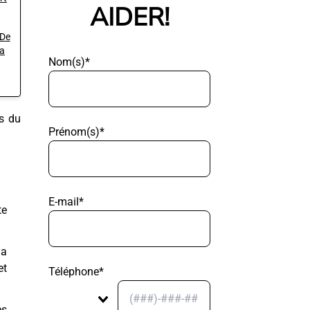
AIDER!
 De
ra
Nom(s)*
es du
Prénom(s)*
E-mail*
te
la
et
Téléphone*
es