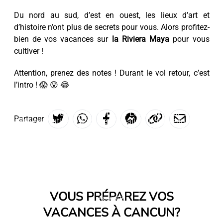
Du nord au sud, d’est en ouest, les lieux d’art et
d’histoire n’ont plus de secrets pour vous. Alors profitez-
bien de vos vacances sur
la Riviera Maya
pour vous
cultiver !
Attention, prenez des notes ! Durant le vol retour, c’est
l’intro ! 😱 😰 😂
Ce site Web utilise des cookies. Les cookies de ce site
Partager
Web sont utilisés pour personnaliser le contenu et les
publicités, fournir des fonctionnalités de médias
sociaux et analyser le trafic. En outre, nous partageons
des informations sur votre utilisation du site Web avec
nos partenaires de médias sociaux, de publicité et
d'analyse Web, qui peuvent les combiner avec d'autres
informations que vous leur avez fournies ou qu'ils ont
collectées lors de votre utilisation de leurs services.
VOUS PRÉPAREZ VOS
Accepter
VACANCES À CANCUN?