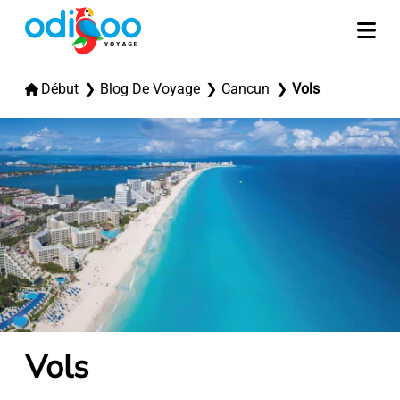
Début
Blog De Voyage
Cancun
Vols
Vols