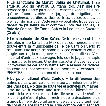
Le sanctuaire de Manati Bahia de Chetumal.
Il se
situe au Sud du l'état du Quintana Roo. C’est une aire
protégée qui abrite plus de 300 espèces végétales ainsi
qu’une faune variée de jaguar, de tigrillos, de
phacochères, de dindes des collines, de crocodiles, et
bien sûr de manatis. Cette réserve peut être traversée au
départ de plusieurs lieux comme Punta des Étoiles, la
Baie de Caritas, l'île Tamal Cab et la Lagune de Guerrera
(Xcalak).
Le sanctuaire de Sian Ka’an.
Cette réserve est l’une
des plus importantes du Mexique et du monde. Elle se
trouve entre la municipalité de Felipe Carrillo Puerto et
de Tulum. Elle abrite de nombreux écosystèmes entre la
jungle humide, la mangrove et les récifs coralliens. C’est
l’habitat d’animaux sauvages tels que le jaguar, le tapir,
le manati et le pécari. Une des caractéristiques les plus
incroyables de cet écosystème est le réseau de rivières
souterraines connectées à de nombreux cénotes et
PENETES, qui est absolument unique au monde.
Le parc national d’Isla Contoy.
A la différence des
autres parcs cités, celui-ci se situe au milieu de la Mer
des Caraïbes, éloigné de toute vie et activités humaines.
Il se trouve à environ une trentaine de kilomètres au
nord d’Isla Mujeres. Au sud de l’île se trouve le récif de
Ixlaché qui n’est ni plus ni moins que la deuxième plus
grande barrière de corail au monde et le plus grand récif
de corail de Mésoamérique. L’île compte deux sentiers