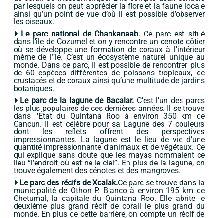
par lesquels on peut apprécier la flore et la faune locale
ainsi qu’un point de vue d’où il est possible d’observer
les oiseaux.
Le parc national de Chankanaab.
Ce parc est situé
dans l’île de Cozumel et on y rencontre un cenote côtier
où se développe une formation de coraux à l’intérieur
même de l’île. C’est un écosystème naturel unique au
monde. Dans ce parc, il est possible de rencontrer plus
de 60 espèces différentes de poissons tropicaux, de
crustacés et de coraux ainsi qu’une multitude de jardins
botaniques.
Le parc de la lagune de Bacalar.
C’est l’un des parcs
les plus populaires de ces dernières années. Il se trouve
dans l'État du Quintana Roo à environ 350 km de
Cancun. Il est célèbre pour sa Lagune des 7 couleurs
dont les reflets offrent des perspectives
impressionnantes. La lagune est le lieu de vie d’une
quantité impressionnante d’animaux et de végétaux. Ce
qui explique sans doute que les mayas nommaient ce
lieu “l’endroit où est né le ciel”. En plus de la lagune, on
trouve également des cénotes et des mangroves.
Le parc des récifs de Xcalak.
Ce parc se trouve dans la
municipalité de Othon P. Blanco à environ 195 km de
Chetumal, la capitale du Quintana Roo. Elle abrite le
deuxième plus grand récif de corail le plus grand du
monde. En plus de cette barrière, on compte un récif de