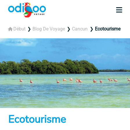
Début
Blog De Voyage
Cancun
Ecotourisme
Ecotourisme