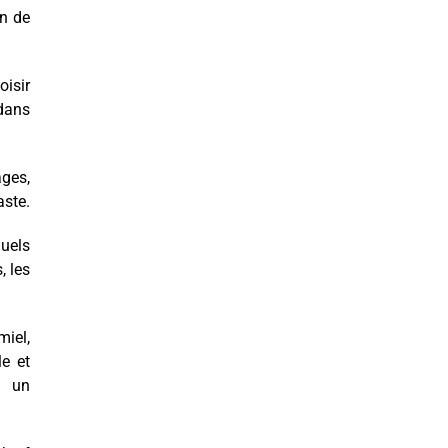
on de
oisir
 dans
ages,
aste.
uels
, les
miel,
e et
t un