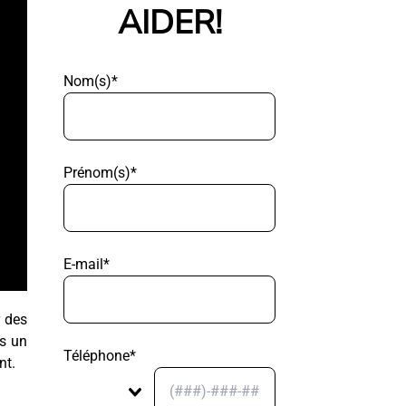
AIDER!
Nom(s)*
Prénom(s)*
E-mail*
r des
ns un
Téléphone*
nt.