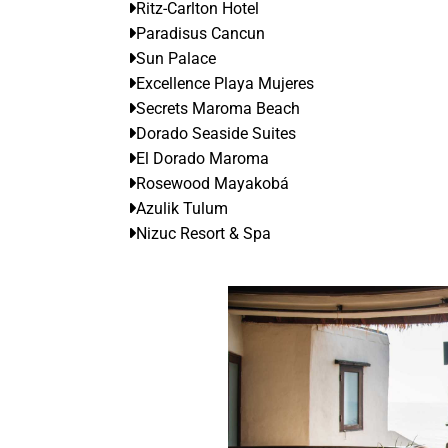
Ritz-Carlton Hotel
Paradisus Cancun
Sun Palace
Excellence Playa Mujeres
Secrets Maroma Beach
Dorado Seaside Suites
El Dorado Maroma
Rosewood Mayakobá
Azulik Tulum
Nizuc Resort & Spa