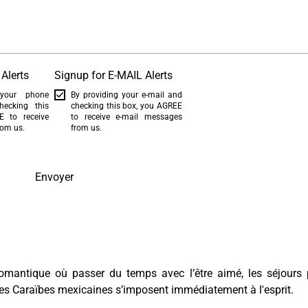
Alerts
Signup for E-MAIL Alerts
 your phone
By providing your e-mail and
ecking this
checking this box, you AGREE
 to receive
to receive e-mail messages
rom us.
from us.
Envoyer
 romantique où passer du temps avec l’être aimé, les séjours
les Caraïbes mexicaines s’imposent immédiatement à l'esprit.