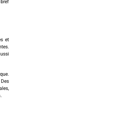
 bref
es et
ntes.
aussi
que.
 Des
les,
.