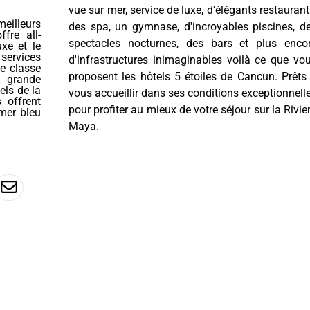
vue sur mer, service de luxe, d’élégants restaurant
eilleurs
des spa, un gymnase, d'incroyables piscines, d
fre all-
spectacles nocturnes, des bars et plus enco
uxe et le
services
d'infrastructures inimaginables voilà ce que vo
e classe
proposent les hôtels 5 étoiles de Cancun. Prêts
 grande
els de la
vous accueillir dans ses conditions exceptionnell
 offrent
pour profiter au mieux de votre séjour sur la Rivie
mer bleu
Maya.