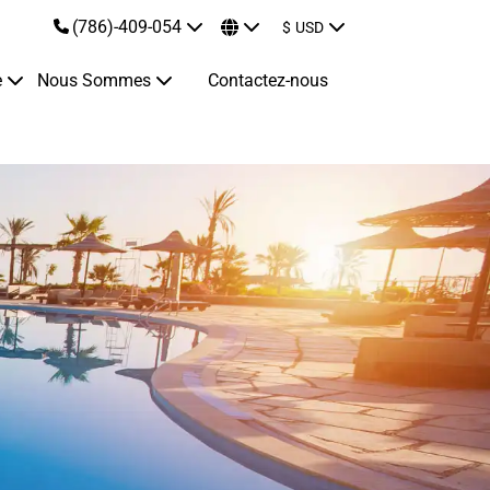
(786)-409-054
$
USD
e
Nous Sommes
Contactez-nous