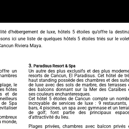
alité d'hébergement de luxe, hôtels 5 étoiles qu’offre la destin
ns ici une liste de quelques hôtels 5 étoiles triés sur le vole
ancun Riviera Maya.
3.
Paradisus Resort & Spa
offre un
Un autre des plus exclusifs et des plus modern
 chambres
resorts de Cancun, El Paradisus. Cet hôtel de tr
haut standing possède des chambres et des suit
plage, le
de luxe avec des sols de marbre, des terrasses 
es hôtes
des balcons donnant sur la Mer des Caraïbes 
és et de
ses couleurs enchanteresques.
meilleurs
Cet hôtel 5 étoiles de Cancun compte un nomb
e de Spa
incroyable de services de luxe : 9 restaurants,
vitaliser
bars, 4 piscines, un spa avec gymnase et un terra
de golf; font partie des principaux espac
ombreux
d’attractivité du lieu.
du monde,
Plages privées, chambres avec balcon privés 