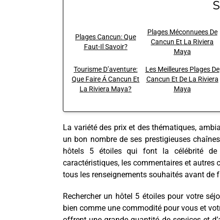
S
Plages Méconnuees De
Plages Cancun: Que
Cancun Et La Riviera
Faut-Il Savoir?
Maya
Tourisme D’aventure:
Les Meilleures Plages De
Que Faire Á Cancun Et
Cancun Et De La Riviera
La Riviera Maya?
Maya
La variété des prix et des thématiques, ambi
un bon nombre de ses prestigieuses chaînes h
hôtels 5 étoiles qui font la célébrité de
caractéristiques, les commentaires et autres c
tous les renseignements souhaités avant de fa
Rechercher un hôtel 5 étoiles pour votre sé
bien comme une commodité pour vous et votre 
offrent une grande quantité de services et d’