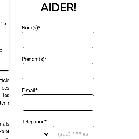
AIDER!
 15
Nom(s)*
e
Prénom(s)*
ticle
e ces
E-mail*
 les
tenir
Téléphone*
 mais
xe et
t. De