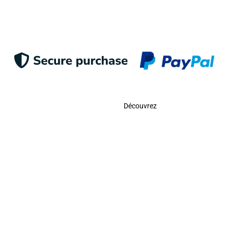
Contacter
Découvrez
Appelez-Nous
54
Toll Free:
(800)-704-5202
M
Envoyez-Nous Un E-Mail