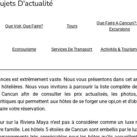
ujets D'actualité
Que Faire A Cancun?:
Que Voir, Que Faire?
Tours
Excursions
Ecotourisme
Services De Transport
Activités & Tourism
ances est extrêmement vaste. Nous vous présentons dans cet ar
ôtelières. Nous vous invitons à parcourir la liste complète d
 Cancun afin de consulter les prix actualisés, les photos,
ritiques qui permettent aux hôtes de se forger une opi,on et d’ob
ire votre réservation.
jour sur la Riviera Maya n’est pas à considérer comme un luxe
famille. Les hôtels 5 étoiles de Cancun sont embellis par le lu
arrangements très appréciables pour les hôtes qu’ils accueillen