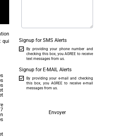
ation
Signup for SMS Alerts
t qui
By providing your phone number and
checking this box, you AGREE to receive
text messages from us.
Signup for E-MAIL Alerts
es
By providing your e-mail and checking
ès
this box, you AGREE to receive e-mail
es
messages from us.
et
et
re
 7
Envoyer
in
es
et