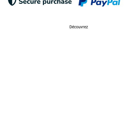
Contacter
Découvrez
Appelez-Nous
USA:
(786)-409-054
Toll Free:
(800)-704-5202
MX:
(998)-387-0090
Envoyez-Nous Un E-Mail