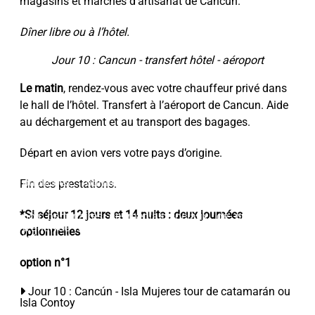
magasins et marchés d’artisanat de Cancun.
Dîner libre ou à l’hôtel.
Jour 10 : Cancun - transfert hôtel - aéroport
Le matin
, rendez-vous avec votre chauffeur privé dans
le hall de l’hôtel. Transfert à l’aéroport de Cancun. Aide
au déchargement et au transport des bagages.
Départ en avion vers votre pays d’origine.
Ce site Web utilise des cookies. Les cookies de ce site
Web sont utilisés pour personnaliser le contenu et les
publicités, fournir des fonctionnalités de médias
Fin des prestations.
sociaux et analyser le trafic. En outre, nous partageons
des informations sur votre utilisation du site Web avec
*Si séjour 12 jours et 14 nuits : deux journées
nos partenaires de médias sociaux, de publicité et
d'analyse Web, qui peuvent les combiner avec d'autres
optionnelles
informations que vous leur avez fournies ou qu'ils ont
collectées lors de votre utilisation de leurs services.
option n°1
Accepter
Jour 10 : Cancún - Isla Mujeres tour de catamarán ou
Isla Contoy