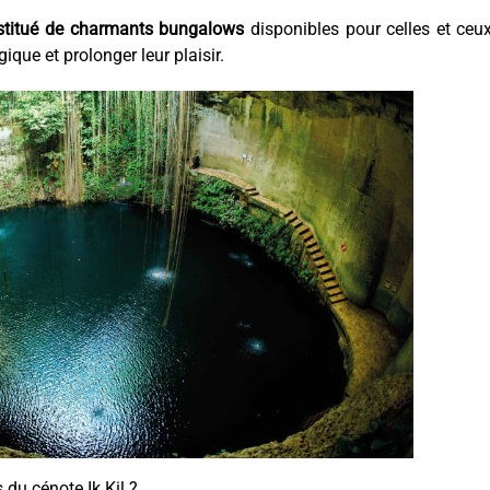
nstitué de charmants bungalows
disponibles pour celles et ceu
ique et prolonger leur plaisir.
s du cénote Ik Kil ?