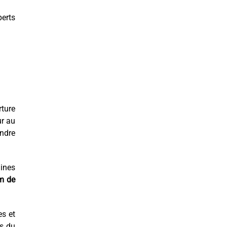
erts
rture
r au
endre
lines
 m de
es et
s du