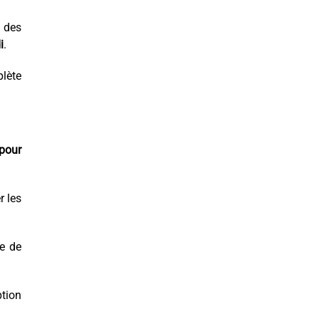
e des
i
.
plète
 pour
r les
te de
tion