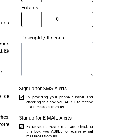
Enfants
un ou
Descriptif / Itinéraire
vous
d, Ek
e.
Signup for SMS Alerts
e de
By providing your phone number and
checking this box, you AGREE to receive
text messages from us.
ches,
Signup for E-MAIL Alerts
otre
By providing your e-mail and checking
this box, you AGREE to receive e-mail
messages from us.