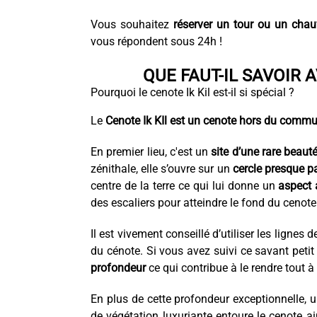
Vous souhaitez
réserver un tour ou un chau
vous répondent sous 24h !
QUE FAUT-IL SAVOIR A
Pourquoi le cenote Ik Kil est-il si spécial ?
Le
Cenote Ik KIl est un cenote hors du comm
En premier lieu, c'est un
site d’une rare beaut
zénithale, elle s’ouvre sur un
cercle presque pa
centre de la terre ce qui lui donne un
aspect 
des escaliers pour atteindre le fond du cenote 
Il est vivement conseillé d’utiliser les ligne
du cénote. Si vous avez suivi ce savant peti
profondeur
ce qui contribue à le rendre tout à 
En plus de cette profondeur exceptionnelle, 
de végétation luxuriante entoure le cenote a