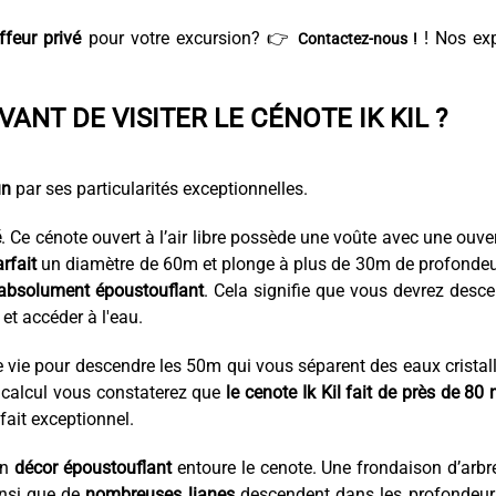
ffeur privé
pour votre excursion? 👉
! Nos exp
Contactez-nous !
VANT DE VISITER LE CÉNOTE IK KIL ?
un
par ses particularités exceptionnelles.
é
. Ce cénote ouvert à l’air libre possède une voûte avec une ouve
rfait
un diamètre de 60m et plonge à plus de 30m de profondeu
absolument époustouflant
. Cela signifie que vous devrez desc
et accéder à l'eau.
s de vie pour descendre les 50m qui vous séparent des eaux cristal
t calcul vous constaterez que
le cenote Ik Kil fait de près de 80
fait exceptionnel.
un
décor époustouflant
entoure le cenote. Une frondaison d’arbr
insi que de
nombreuses lianes
descendent dans les profondeur