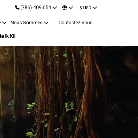
(786)-409-054
$
USD
e
Nous Sommes
Contactez-nous
e Ik Kil