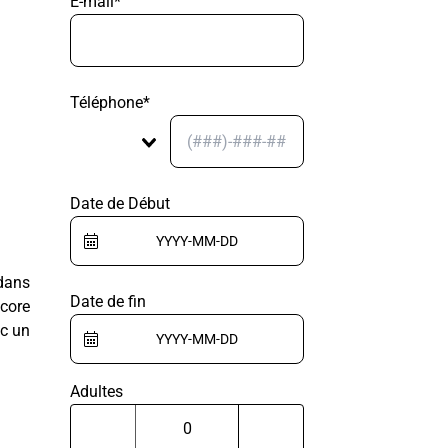
E-mail*
Téléphone*
Date de Début
 dans
Date de fin
ncore
c un
Adultes