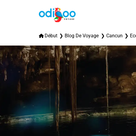
Début
Blog De Voyage
Cancun
Ec