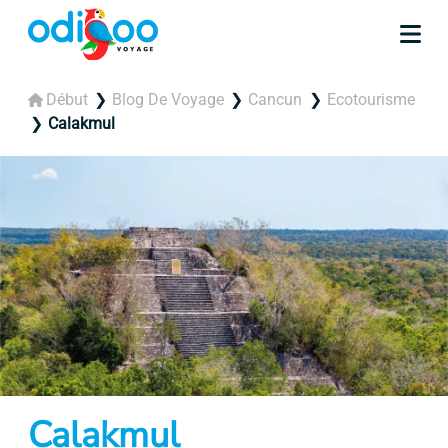
Début
Blog De Voyage
Cancun
Ecotourisme
Calakmul
Calakmul